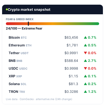
Crypto market snapshot
FEAR & GREED INDEX
24/100 — Extreme Fear
Bitcoin
$63,456
▲ 0.7%
BTC
Ethereum
$1,781
▲ 0.5%
ETH
Tether
$0.9991
▼ 0.0%
USDT
BNB
$588.64
▲ 2.7%
BNB
USDC
$0.9998
▼ 0.0%
USDC
XRP
$1.15
▲ 0.1%
XRP
Solana
$81.3
▲ 0.2%
SOL
TRON
$0.3286
▲ 1.2%
TRX
Live data · CoinGecko · alternative.me (24h change)